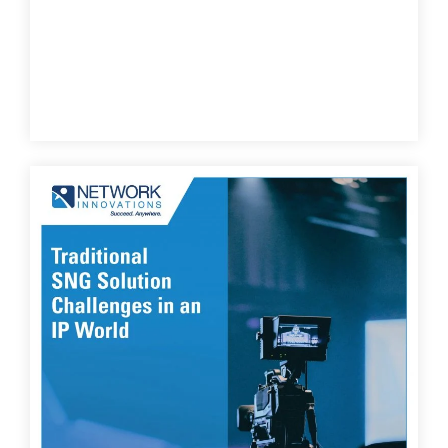
Verstärkung von SNG über All-IP-
Netze
Satellite Newsgathering (SNG) ist ein
entscheidender Teil des Geschäfts eines jeden
Fernsehsenders. In unserer Welt der
Nachrichten, des Sports und der Live-Events ist
die Übertragung von Videos vom Ort des
Geschehens unerlässlich. Vorbei sind die
Zeiten, in denen ein Journalist nach dem Filmen
einer Geschichte ein Band zum Hauptquartier
transportieren musste, damit es in den