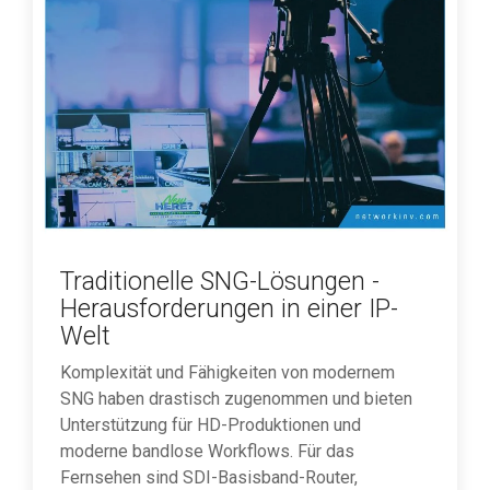
Abendnachrichten gesendet werden konnte.
Technologie und Digitalisierung haben den
Sendebetrieb verändert und die Möglichkeiten
der Rundfunkanstalten erweitert. All-IP
Newsgathering bietet eine flexible Lösung, die
zuverlässige Sendungen ermöglicht und die
Gesamtkosten senkt. Die Skalierbarkeit in
Bezug auf Geografie und Volumen wird durch
die IP-basierte Übertragung ebenfalls
ermöglicht, was unendliche Möglichkeiten für
Traditionelle SNG-Lösungen -
die weltweite Verbreitung von Inhalten schafft.
Herausforderungen in einer IP-
Download der Broschüre
Welt
Komplexität und Fähigkeiten von modernem
SNG haben drastisch zugenommen und bieten
Unterstützung für HD-Produktionen und
moderne bandlose Workflows. Für das
Fernsehen sind SDI-Basisband-Router,