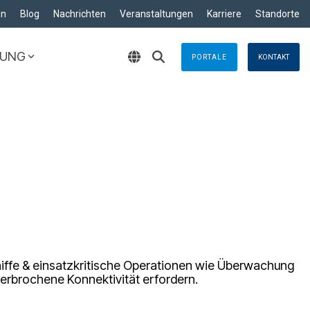
en
Blog
Nachrichten
Veranstaltungen
Karriere
Standorte
ZUNG
PORTALE
KONTAKT
Lösungen
Krisenmanagement
nden, egal wo sie
Zuverlässige Lösungen
reentwicklung »
al
hneiderte Anwendungen für optimale
Emergency Response
TT
Business Continuity
g & Control
-Wartungsservice für die Schifffahrt
e
Wartungsservice für die Schifffahrt
logy
chiffe & einsatzkritische Operationen wie Überwachung
terbrochene Konnektivität erfordern.