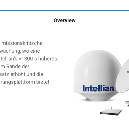
Overview
e missionskritische
rwachung, wo eine
ntellian's v130G's höheres
 am Rande der
satz erhöht und die
erungsplattform bietet