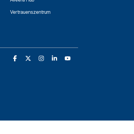
Vertrauenszentrum
Facebook
X
Instagram
Linkedin
YouTube