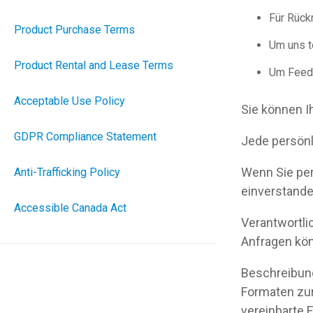
Für Rück
Product Purchase Terms
Um uns t
Product Rental and Lease Terms
Um Feedb
Acceptable Use Policy
Sie können I
GDPR Compliance Statement
Jede persönl
Wenn Sie per
Anti-Trafficking Policy
einverstande
Accessible Canada Act
Verantwortli
Anfragen kön
Beschreibung
Formaten zur
vereinbarte 